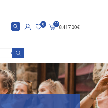
23
0
8,417.00
€