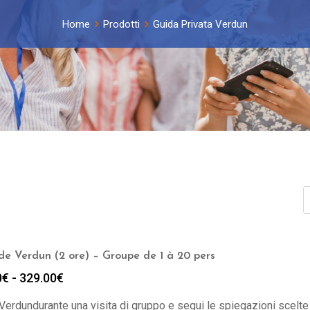
Home
Prodotti
Guida Privata Verdun
 de Verdun (2 ore) – Groupe de 1 à 20 pers
Fascia
0
€
-
329.00
€
di
Verdundurante una visita di gruppo e segui le spiegazioni scelte 
prezzo: