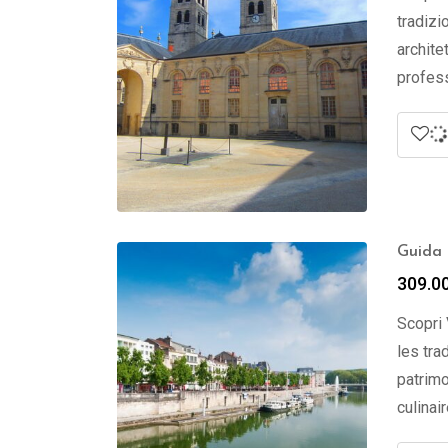
tradizi
archite
profess
Guida 
309.0
Scopri 
les tra
patrimo
culinai