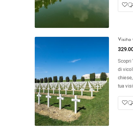
Visita
329.0
Scopri 
di vico
chiese,
tua visi