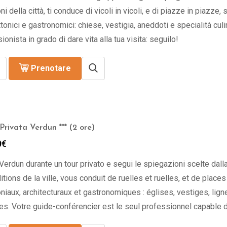
da
oni della città, ti conduce di vicoli in vicoli, e di piazze in piazze
309.00€
ttonici e gastronomici: chiese, vestigia, aneddoti e specialità culin
a
ionista in grado di dare vita alla tua visita: seguilo!
329.00€
Prenotare
Privata Verdun *** (2 ore)
0
€
Verdun durante un tour privato e segui le spiegazioni scelte dalla
ditions de la ville, vous conduit de ruelles et ruelles, et de pla
niaux, architecturaux et gastronomiques : églises, vestiges, lig
res. Votre guide-conférencier est le seul professionnel capable de