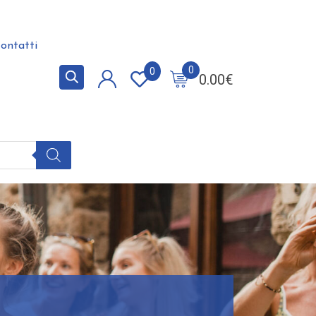
ontatti
0
0
0.00
€