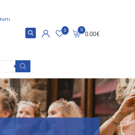
tatti
0
0
0.00
€