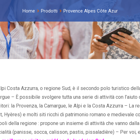
Home
Prodotti
Provence Alpes Côte Azur
i Costa Azzurra, o regione Sud, è il secondo polo turistico dell
rgue – È possibile svolgere tutta una serie di attività con l’aiuto
erritori: la Provenza, la Camargue, le Alpi e la Costa Azzurra – La
at, Hyères) e molti siti ricchi di patrimonio romano e medievale
li della regione : propone un insieme di attività che vanno dalla vi
lità (panisse, socca, calisson, pastis, pissaladière) – Per voi, 