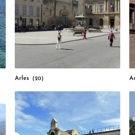
Arles
A
(20)