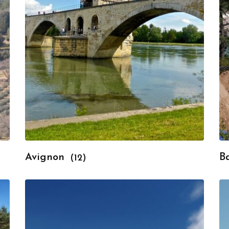
Avignon
B
(12)