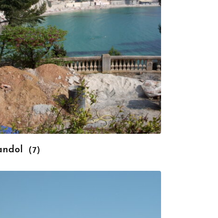
andol
(7)