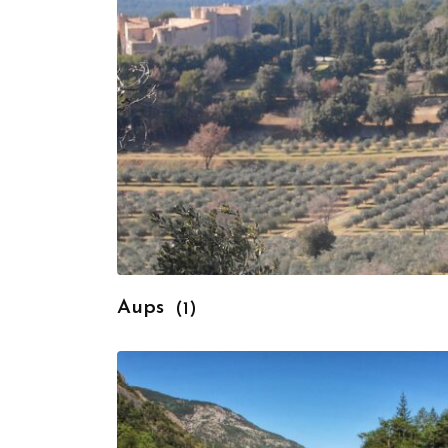
Aups
(1)