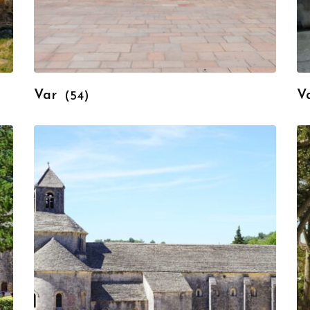
Var
V
(54)