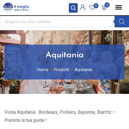
Skip
Pannello di gestione dei cookies
0
0
to
Ricerca
content
prodotti
Aquitania
Home
Prodotti
Aquitania
Visita Aquitania : Bordeaux, Poitiers, Bayonne, Biarritz –
Prenota la tua guida !