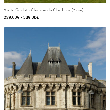
Visita Guidata Château du Clos Lucé (2 ore)
Fascia
239.00
€
-
539.00
€
di
prezzo:
da
239.00€
a
539.00€