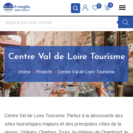
Skip
Pannello di gestione dei cookies
0
0
to
Ricerca
content
prodotti
Centre Val de Loire Tourisme
Home
Prodotti
Centre Val de Loire Tourisme
Centre Val de Loire Tourisme. Partez à la découverte des
sites touristiques majeurs et des principales villes de la
région : Orléans, Chartres, Tours, le château de Chambord, le