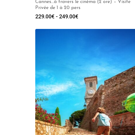
Cannes…à travers le cinéma (2 ore) – Visite
Privée de 1 à 20 pers
Fascia
229.00
€
-
249.00
€
di
prezzo:
da
229.00€
a
249.00€