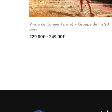
Visite de Cannes (2 ore) – Groupe de 1 à 20
pers
Fascia
229.00
€
-
249.00
€
di
prezzo:
da
229.00€
a
249.00€