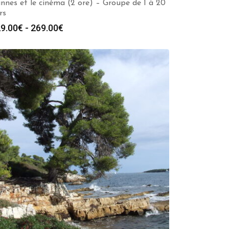
nnes et le cinéma (2 ore) – Groupe de 1 à 20
rs
Fascia
9.00
€
-
269.00
€
di
prezzo:
da
229.00€
a
269.00€