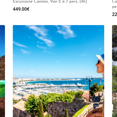
Escursione Cannes, Van 2 à 7 pers, (4h)
Ca
pe
449.00
€
22