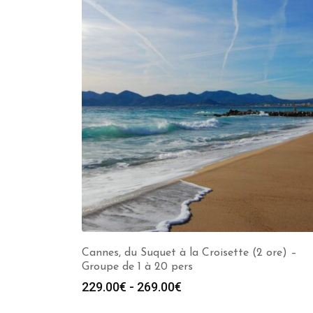
Cannes, du Suquet à la Croisette (2 ore) –
Groupe de 1 à 20 pers
Fascia
229.00
€
-
269.00
€
di