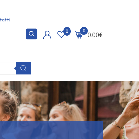
tatti
0
0
0.00
€