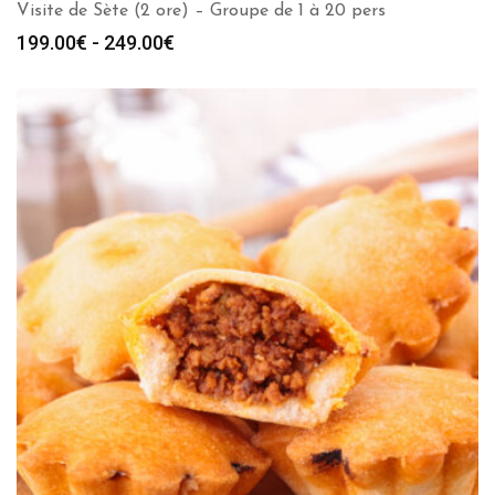
Visite de Sète (2 ore) – Groupe de 1 à 20 pers
Fascia
199.00
€
-
249.00
€
di
prezzo:
da
199.00€
a
249.00€