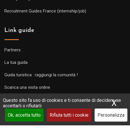
Recruitment Guides France (internship/job)
Link guide
Partners
La tua guida
Guida turistica : raggiungi la comunità !
Scarica una visita online
Questo sito fa uso di cookies e ti consente di decidere se
X
Nas
accettarli o rifiutarli
Ok, accetta tutto
Rifiuta tutti i cookie
Personalizza