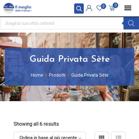
Skip
Pannello di gestione dei cookies
0
0
to
Ricerca
content
prodotti
Guida Privata Sète
Home
Prodotti
Guida Privata Sète
Showing all 6 results