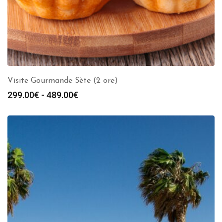
Visite Gourmande Sète (2 ore)
Fascia
299.00
€
-
489.00
€
di
prezzo:
da
299.00€
a
489.00€