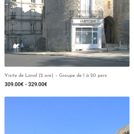
Visite de Laval (2 ore) – Groupe de 1 à 20 pers
Fascia
309.00
€
-
329.00
€
di
prezzo:
da
309.00€
a
329.00€