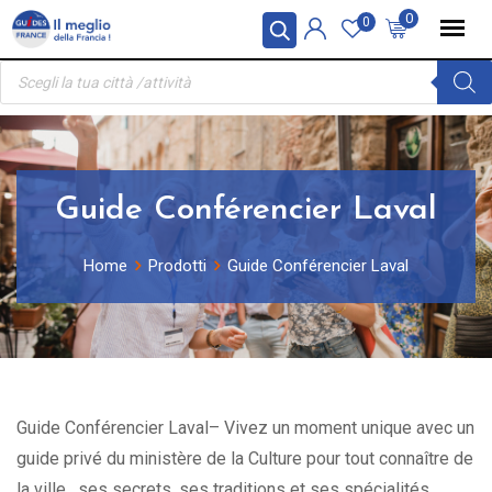
Skip
Pannello di gestione dei cookies
0
0
to
Ricerca
content
prodotti
Guide Conférencier Laval
Home
Prodotti
Guide Conférencier Laval
Guide Conférencier Laval– Vivez un moment unique avec un
guide privé du ministère de la Culture pour tout connaître de
la ville , ses secrets, ses traditions et ses spécialités