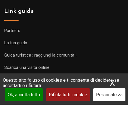
Link guide
Partners
La tua guida
Guida turistica : raggiungi la comunità !
Scarica una visita online
Questo sito fa uso di cookies e ti consente di decidere se
X
Nas
accettarli o rifiutarli
Ok, accetta tutto
Rifiuta tutti i cookie
Personalizza
Copyright Guides 2021. Tous droits réservés.
Développement
web sur mesure
par iSoluce