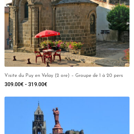
Visite du Puy en Velay (2 ore) – Groupe de 1 à 20 pers
Fascia
309.00
€
-
319.00
€
di
prezzo:
da
309.00€
a
319.00€