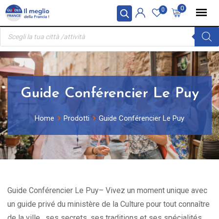
Skip
Pannello di gestione dei cookies
0
0
to
Ricerca
content
prodotti
Guide Conférencier Le Puy
Home
Prodotti
Guide Conférencier Le Puy
Guide Conférencier Le Puy– Vivez un moment unique avec
un guide privé du ministère de la Culture pour tout connaître
de la ville , ses secrets, ses traditions et ses spécialités