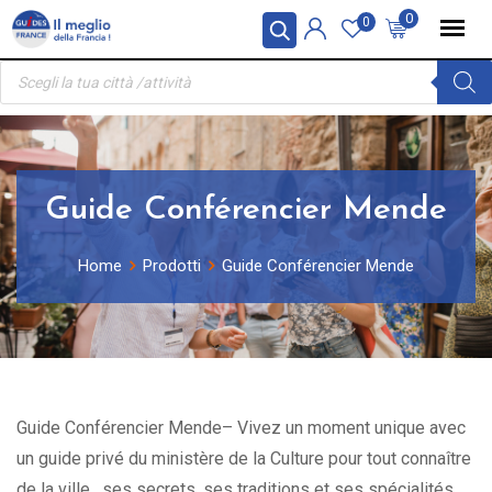
Skip
Pannello di gestione dei cookies
0
0
to
Ricerca
content
prodotti
Guide Conférencier Mende
Home
Prodotti
Guide Conférencier Mende
Guide Conférencier Mende– Vivez un moment unique avec
un guide privé du ministère de la Culture pour tout connaître
de la ville , ses secrets, ses traditions et ses spécialités