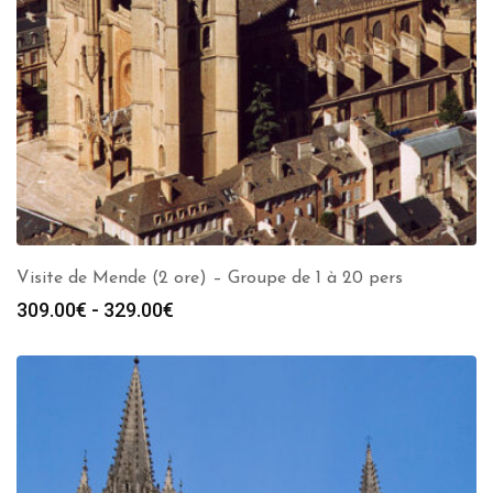
Visite de Mende (2 ore) – Groupe de 1 à 20 pers
Fascia
309.00
€
-
329.00
€
di
prezzo:
da
309.00€
a
329.00€