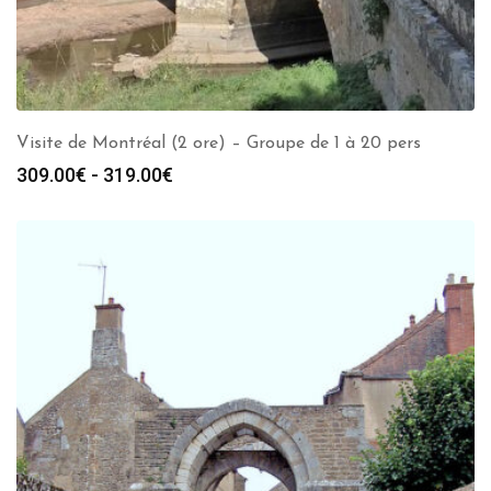
Visite de Montréal (2 ore) – Groupe de 1 à 20 pers
Fascia
309.00
€
-
319.00
€
di
prezzo:
da
309.00€
a
319.00€