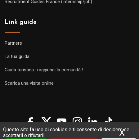
Recruitment Guides France (internship/job)
Link guide
Partners
La tua guida
Guida turistica : raggiungi la comunità !
Scarica una visita online
Questo sito fa uso di cookies e ti consente di decidere se
X
Nas
accettarli o rifiutarli
Copyright Guides 2021. Tous droits réservés.
Développement