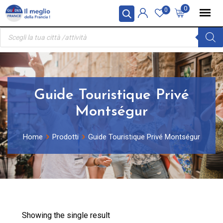
Skip
Pannello di gestione dei cookies
0
0
to
Ricerca
content
prodotti
Guide Touristique Privé
Montségur
Home
Prodotti
Guide Touristique Privé Montségur
Showing the single result