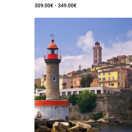
Fascia
309.00
€
-
349.00
€
di
prezzo:
da
309.00€
a
349.00€