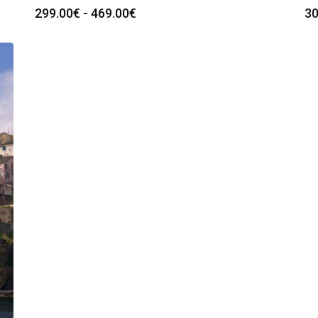
Fascia
299.00
€
-
469.00
€
30
di
prezzo:
da
299.00€
a
469.00€