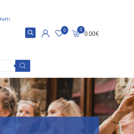
tatti
0
0
0.00
€