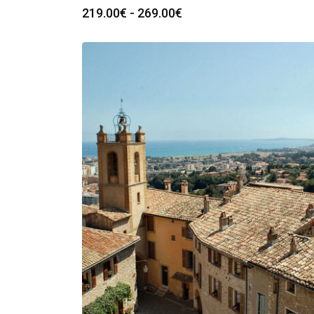
Fascia
219.00
€
-
269.00
€
di
prezzo:
da
219.00€
a
269.00€