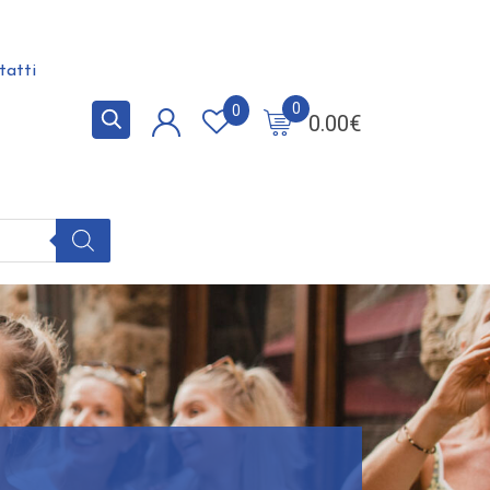
tatti
0
0
0.00
€