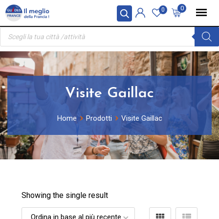
Skip
Pannello di gestione dei cookies
0
0
to
Ricerca
content
prodotti
Visite Gaillac
Home
Prodotti
Visite Gaillac
Showing the single result