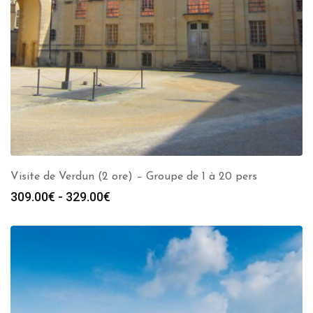
Visite de Verdun (2 ore) – Groupe de 1 à 20 pers
Fascia
309.00
€
-
329.00
€
di
prezzo:
da
309.00€
a
329.00€