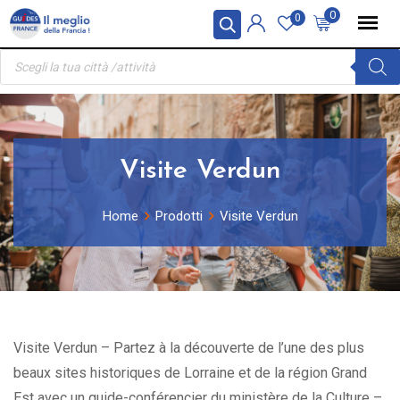
Skip
Pannello di gestione dei cookies
0
0
to
Ricerca
content
prodotti
Visite Verdun
Home
Prodotti
Visite Verdun
Visite Verdun – Partez à la découverte de l’une des plus
beaux sites historiques de Lorraine et de la région Grand
Est avec un guide-conférencier du ministère de la Culture –