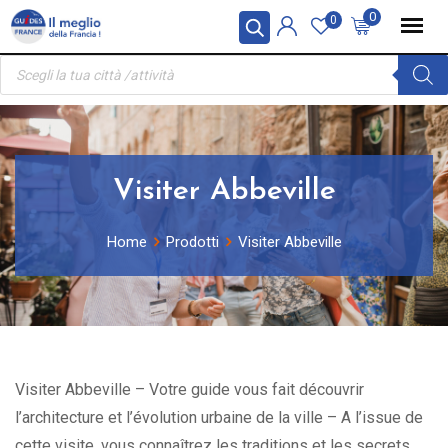
Skip
Pannello di gestione dei cookies
0
0
to
Ricerca
content
prodotti
Visiter Abbeville
Home
Prodotti
Visiter Abbeville
Visiter Abbeville – Votre guide vous fait découvrir
l’architecture et l’évolution urbaine de la ville – A l’issue de
cette visite, vous connaîtrez les traditions et les secrets