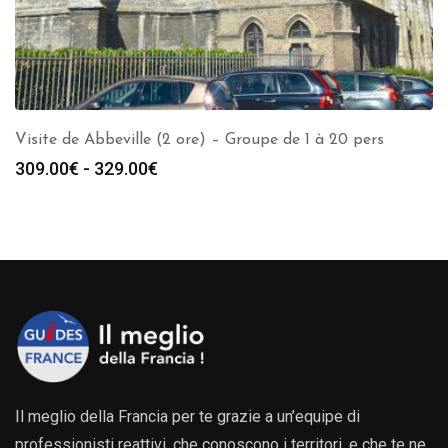
Visite de Abbeville (2 ore) – Groupe de 1 à 20 pers
Fascia
309.00
€
-
329.00
€
di
prezzo:
da
309.00€
a
329.00€
Il meglio della Francia per te grazie a un’equipe di
professionisti reattivi, che conoscono i territori, e che te ne