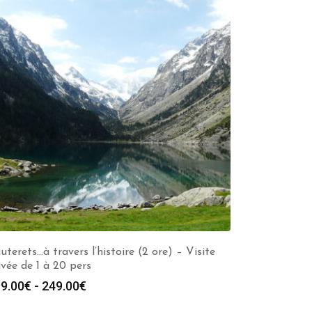
uterets…à travers l’histoire (2 ore) – Visite
ivée de 1 à 20 pers
Fascia
9.00
€
-
249.00
€
di