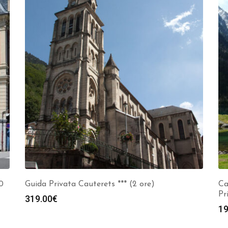
0
Guida Privata Cauterets *** (2 ore)
Ca
Pr
319.00
€
19