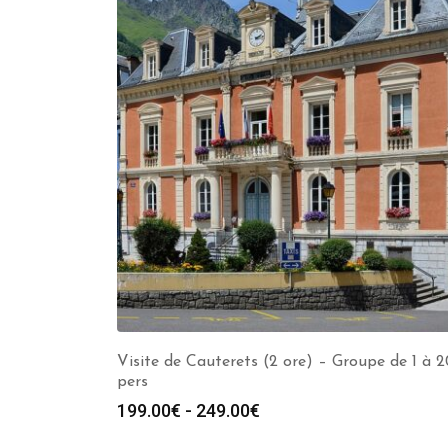
Visite de Cauterets (2 ore) – Groupe de 1 à 2
pers
Fascia
199.00
€
-
249.00
€
di