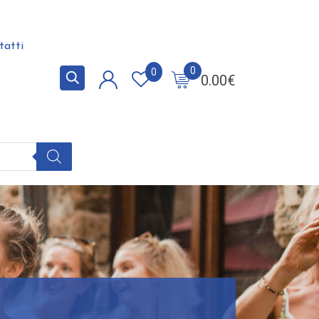
tatti
0
0
0.00
€