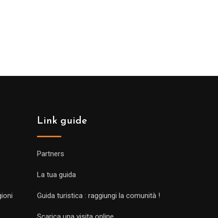
Link guide
Partners
La tua guida
gioni
Guida turistica : raggiungi la comunità !
Scarica una visita online