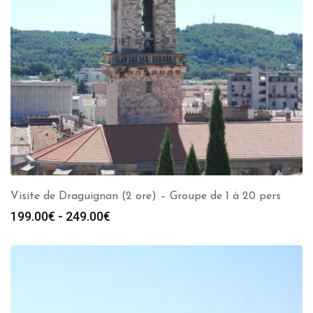
Visite de Draguignan (2 ore) – Groupe de 1 à 20 pers
Fascia
199.00
€
-
249.00
€
di
prezzo:
da
199.00€
a
249.00€