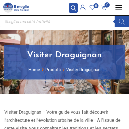
Skip
Pannello di gestione dei cookies
0
0
to
Ricerca
content
prodotti
Visiter Draguignan
Home
Prodotti
Visiter Draguignan
Visiter Draguignan – Votre guide vous fait découvrir
l’architecture et l’évolution urbaine de la ville– A l’issue de
cette visite, vous connaîtrez les traditions et les secrets