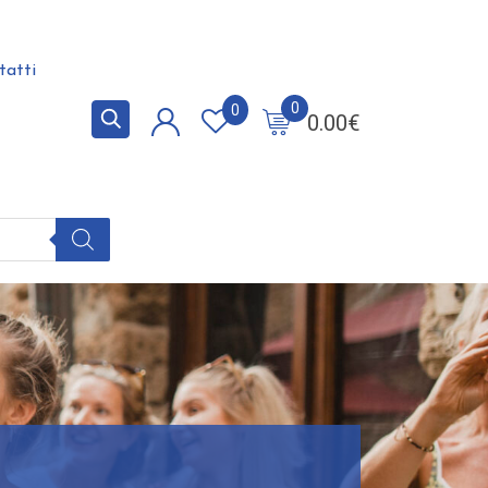
tatti
0
0
0.00
€