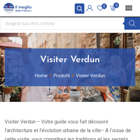
Skip
Pannello di gestione dei cookies
0
0
to
Ricerca
content
prodotti
Visiter Verdun
Home
Prodotti
Visiter Verdun
Visiter Verdun – Votre guide vous fait découvrir
l’architecture et l’évolution urbaine de la ville– A l’issue de
cette visite, vous connaîtrez les traditions et les secrets