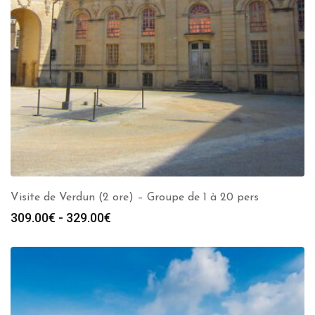
Visite de Verdun (2 ore) – Groupe de 1 à 20 pers
Fascia
309.00
€
-
329.00
€
di
prezzo:
da
309.00€
a
329.00€