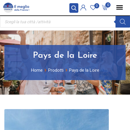
Skip
Pannello di gestione dei cookies
0
0
to
Ricerca
content
prodotti
Pays de la Loire
Home
Prodotti
Pays de la Loire