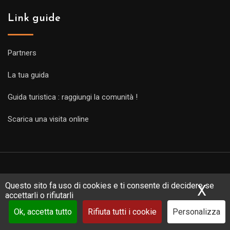
Link guide
Partners
La tua guida
Guida turistica : raggiungi la comunità !
Scarica una visita online
Questo sito fa uso di cookies e ti consente di decidere se
X
Nas
accettarli o rifiutarli
Copyright Guides 2021. Tous droits réservés.
Développement
Ok, accetta tutto
Rifiuta tutti i cookie
Personalizza
web sur mesure
par iSoluce