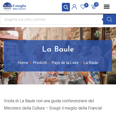
Skip
Pannello di gestione dei cookies
0
0
to
Ricerca
content
prodotti
La Baule
Home
Prodotti
Pays de la Loire
La Baule
Visita di La Baule con una guida conferenziere del
Ministero della Cultura – Scegli il meglio della Francia!