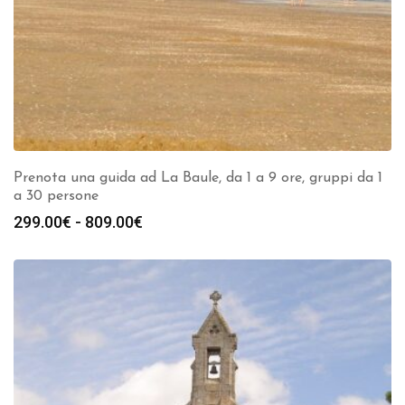
Prenota una guida ad La Baule, da 1 a 9 ore, gruppi da 1
a 30 persone
Fascia
299.00
€
-
809.00
€
di
prezzo:
da
299.00€
a
809.00€