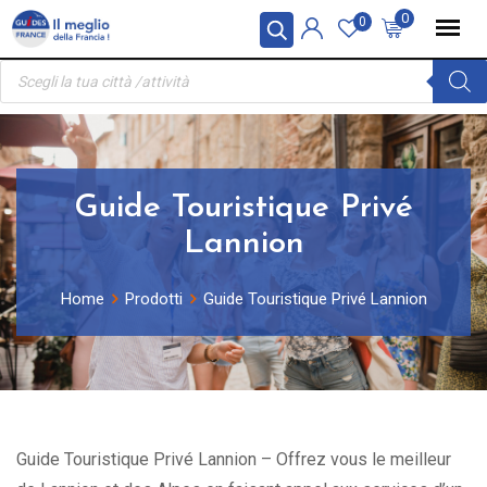
Skip
Pannello di gestione dei cookies
0
0
to
Ricerca
content
prodotti
Guide Touristique Privé
Lannion
Home
Prodotti
Guide Touristique Privé Lannion
Guide Touristique Privé Lannion – Offrez vous le meilleur