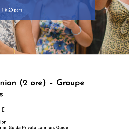
 1 à 20 pers
nion (2 ore) – Groupe
s
Fascia
0
€
di
ion
prezzo:
sme
,
Guida Privata Lannion
,
Guide