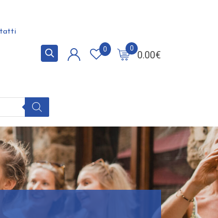
tatti
0
0
0.00
€