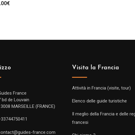
.00
€
izzo
Visita la Francia
Attività in Francia (visite, tour)
Guides France
7 bd de Louvain
Elenco delle guide turistiche
13008 MARSEILLE (FRANCE)
Il meglio della Francia e delle re
+33744750411
francesi
contact@guides-france.com