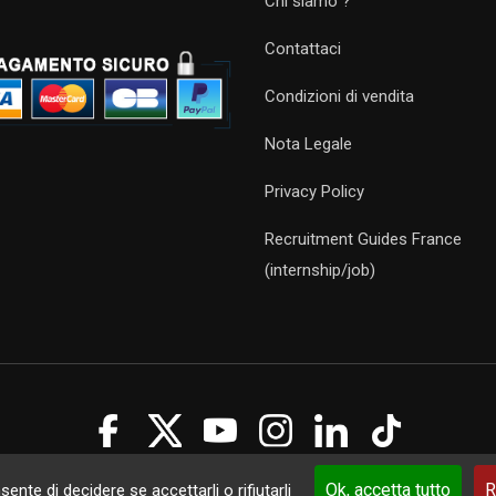
Chi siamo ?
Contattaci
Condizioni di vendita
Nota Legale
Privacy Policy
Recruitment Guides France
(internship/job)
Guides 2021. Tous droits réservés.
Développement web sur mesure
p
Ok, accetta tutto
R
ente di decidere se accettarli o rifiutarli