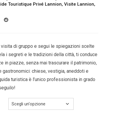
da
ide Touristique Privé Lannion
,
Visite Lannion
,
309.00€
a
319.00€
visita di gruppo e segui le spiegazioni scelte
a i segreti e le tradizioni della città, ti conduce
azze in piazze, senza mai trascurare il patrimonio,
 e gastronomici: chiese, vestigia, aneddoti e
guida turistica è l’unico professionista in grado
 seguilo!