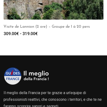
Visite de Lannion (2 ore) – Groupe de 1 à 20 pers
Fascia
309.00
€
-
319.00
€
di
prezzo:
da
309.00€
a
319.00€
Il meglio della Francia per te grazie a un’equipe di
professionisti reattivi, che conoscono i territori, e che te ne
faranno scoprire sapori e segreti.