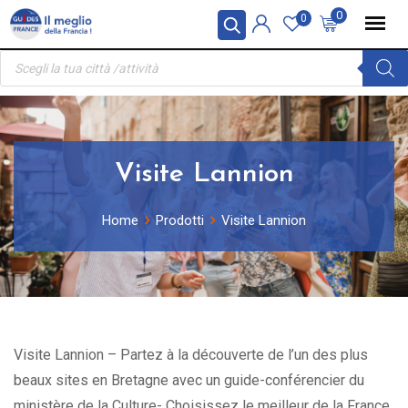
Skip
Pannello di gestione dei cookies
0
0
to
Ricerca
content
prodotti
Visite Lannion
Home
Prodotti
Visite Lannion
Visite Lannion – Partez à la découverte de l’un des plus
beaux sites en Bretagne avec un guide-conférencier du
ministère de la Culture- Choisissez le meilleur de la France