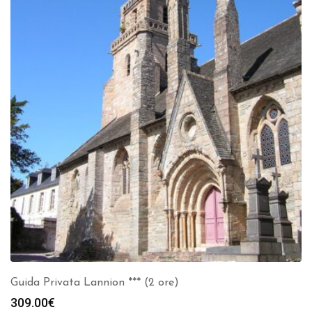
Guida Privata Lannion *** (2 ore)
309.00
€