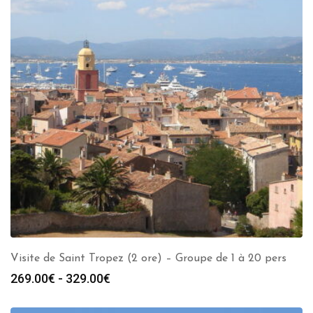
Visite de Saint Tropez (2 ore) – Groupe de 1 à 20 pers
Fascia
269.00
€
-
329.00
€
di
prezzo: