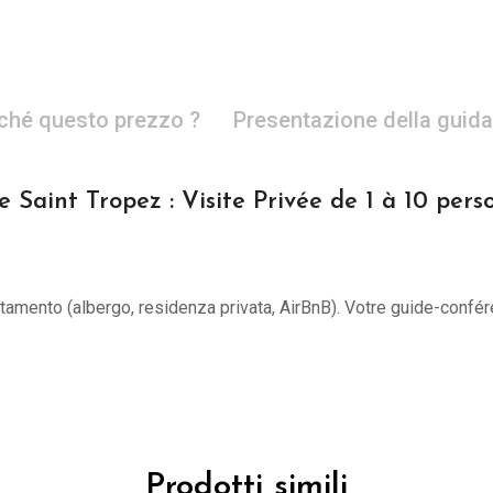
ché questo prezzo ?
Presentazione della guida
e Saint Tropez : Visite Privée de 1 à 10 pers
untamento (albergo, residenza privata, AirBnB). Votre guide-confér
Prodotti simili