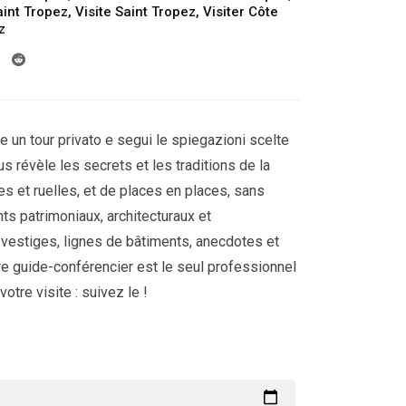
aint Tropez
,
Visite Saint Tropez
,
Visiter Côte
z
e un tour privato e segui le spiegazioni scelte
ous révèle les secrets et les traditions de la
les et ruelles, et de places en places, sans
ts patrimoniaux, architecturaux et
 vestiges, lignes de bâtiments, anecdotes et
tre guide-conférencier est le seul professionnel
otre visite : suivez le !