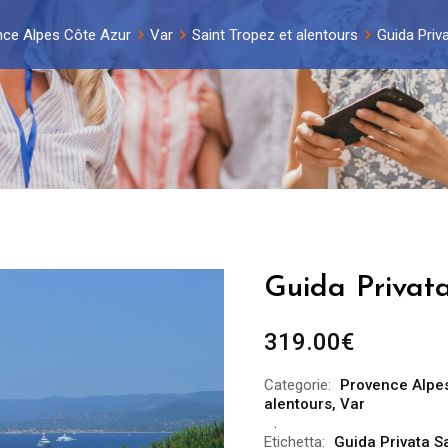
ce Alpes Côte Azur
Var
Saint Tropez et alentours
Guida Priva
Guida Privata
319.00
€
Categorie:
Provence Alpes
alentours
,
Var
Etichetta:
Guida Privata S