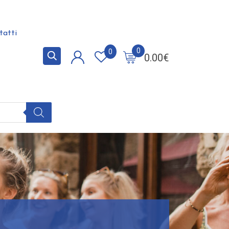
tatti
0
0
0.00
€