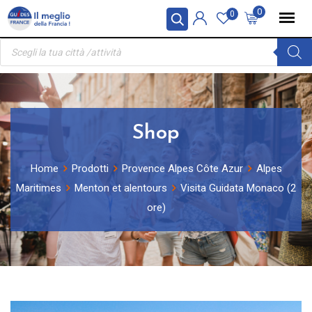
Skip
Pannello di gestione dei cookies
0
0
to
Ricerca
content
prodotti
Shop
Home
Prodotti
Provence Alpes Côte Azur
Alpes
Maritimes
Menton et alentours
Visita Guidata Monaco (2
ore)