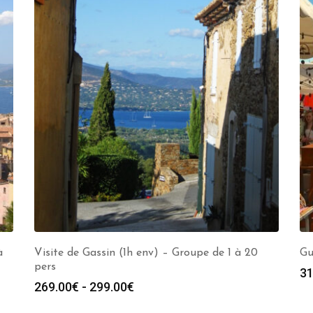
à
Visite de Gassin (1h env) – Groupe de 1 à 20
Gu
pers
31
Fascia
269.00
€
-
299.00
€
di