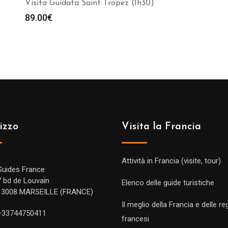
Visita Guidata Saint Tropez (1h30)
89.00
€
izzo
Visita la Francia
Attività in Francia (visite, tour)
Guides France
7 bd de Louvain
Elenco delle guide turistiche
13008 MARSEILLE (FRANCE)
Il meglio della Francia e delle re
+33744750411
francesi