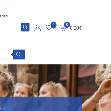
tatti
0
0
0.00
€
z