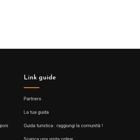
Link guide
Partners
La tua guida
gioni
Guida turistica : raggiungi la comunità !
Scarica una visita online