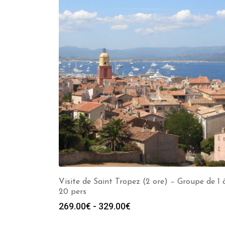
Visite de Saint Tropez (2 ore) – Groupe de 1 
20 pers
Fascia
269.00
€
-
329.00
€
di