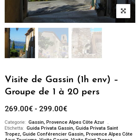
Visite de Gassin (1h env) –
Groupe de 1 à 20 pers
Fascia
269.00
€
-
299.00
€
di
Categorie:
Gassin
,
Provence Alpes Côte Azur
prezzo:
Etichetta:
Guida Privata Gassin
,
Guida Privata Saint
da
Tropez
,
Guide Conférencier Gassin
,
Provence Alpes Côte
Azur Tourisme
,
Visite Gassin
,
Visite Saint Tropez