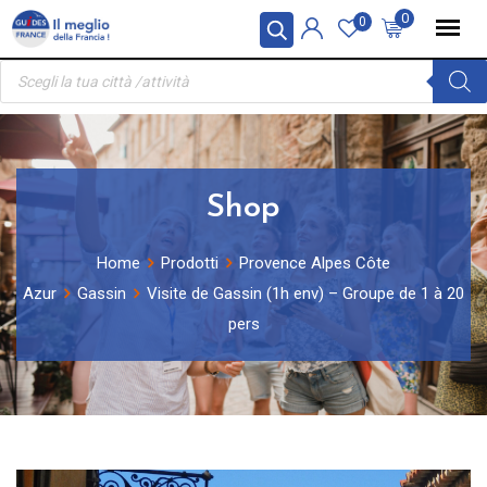
Skip
Pannello di gestione dei cookies
0
0
to
Ricerca
content
prodotti
Shop
Home
Prodotti
Provence Alpes Côte
Azur
Gassin
Visite de Gassin (1h env) – Groupe de 1 à 20
pers