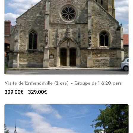
Visite de Ermenonville (2 ore) – Groupe de 1 à 20 pers
Fascia
309.00
€
-
329.00
€
di
prezzo:
da
309.00€
a
329.00€