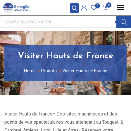
Skip
Pannello di gestione dei cookies
0
0
to
Ricerca
content
prodotti
Visiter Hauts de France
Home
Prodotti
Visiter Hauts de France
Visiter Hauts de France– Des sites magnifiques et des
points de vue spectaculaires vous attendent au Touquet, à
Cambrai, Amiens, Laon, Lille et Arras- Réservez votre