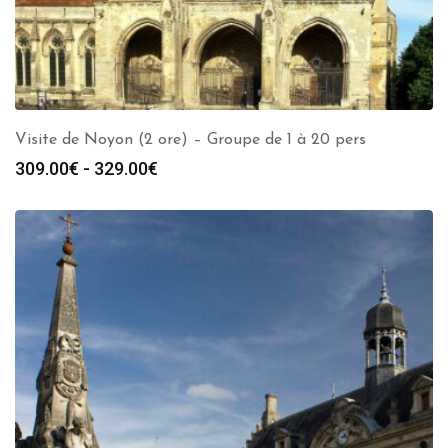
Visite de Noyon (2 ore) – Groupe de 1 à 20 pers
Fascia
309.00
€
-
329.00
€
di
prezzo:
da
309.00€
a
329.00€