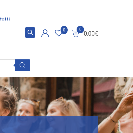
tatti
0
0
0.00
€