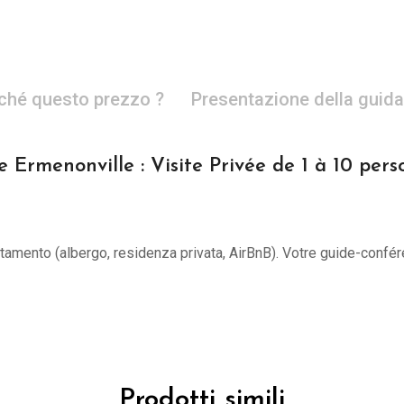
ché questo prezzo ?
Presentazione della guida
 Ermenonville : Visite Privée de 1 à 10 per
untamento (albergo, residenza privata, AirBnB). Votre guide-confér
Prodotti simili