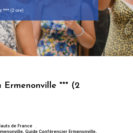
e *** (2 ore)
 Ermenonville *** (2
auts de France
rmenonville
,
Guide Conférencier Ermenonville
,