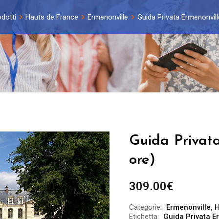
dotti
Hauts de France
Ermenonville
Guida Privata Ermenonvill
Guida Privata
ore)
309.00
€
Categorie:
Ermenonville
,
H
Etichetta:
Guida Privata E