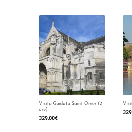
Visita Guidata Saint Omer (2
Visi
ore)
329
329.00
€