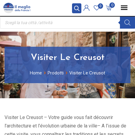
Skip
Pannello di gestione dei cookies
0
0
to
Ricerca
content
prodotti
Visiter Le Creusot
Home
Prodotti
Visiter Le Creusot
Visiter Le Creusot – Votre guide vous fait découvrir
l’architecture et l’évolution urbaine de la ville– A l’issue de
cette visite, vous connaîtrez les traditions et les secrets