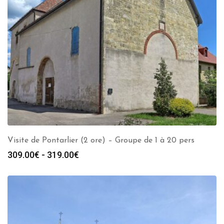
Visite de Pontarlier (2 ore) – Groupe de 1 à 20 pers
Fascia
309.00
€
-
319.00
€
di
prezzo:
da
309.00€
a
319.00€