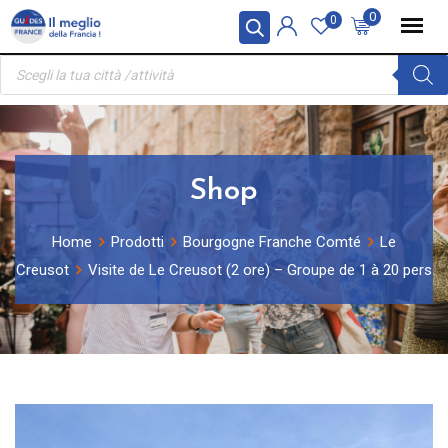
Skip
Pannello di gestione dei cookies
0
0
to
Ricerca
content
prodotti
Shop
Home
Prodotti
Bourgogne Franche Comté
Le
Creusot
Visite de Le Creusot (2 ore) – Groupe de 1 à 20 pers