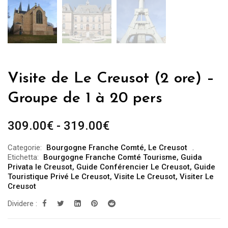
Visite de Le Creusot (2 ore) –
Groupe de 1 à 20 pers
Fascia
309.00
€
-
319.00
€
di
Categorie:
Bourgogne Franche Comté
,
Le Creusot
prezzo:
Etichetta:
Bourgogne Franche Comté Tourisme
,
Guida
da
Privata le Creusot
,
Guide Conférencier Le Creusot
,
Guide
Touristique Privé Le Creusot
,
Visite Le Creusot
,
Visiter Le
309.00€
Creusot
a
Dividere :
319.00€