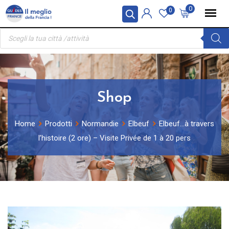
Skip
Pannello di gestione dei cookies
0
0
to
Ricerca
content
prodotti
Shop
Home
Prodotti
Normandie
Elbeuf
Elbeuf…à travers
l’histoire (2 ore) – Visite Privée de 1 à 20 pers