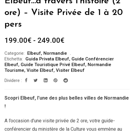
Elbeuf…à travers l’histoire (2
ore) – Visite Privée de 1 à 20
pers
Fascia
199.00
€
-
249.00
€
di
Categorie:
Elbeuf
,
Normandie
prezzo:
Etichetta:
Guida Privata Elbeuf
,
Guide Conférencier
da
Elbeuf
,
Guide Touristique Privé Elbeuf
,
Normandie
Tourisme
,
Visite Elbeuf
,
Visiter Elbeuf
199.00€
Dividere :
a
249.00€
Scopri Elbeuf, l’une des plus belles villes de Normandie
!
A l’occasion d’une visite privée de 2 ore, votre guide-
conférencier du ministère de la Culture vous emmène au