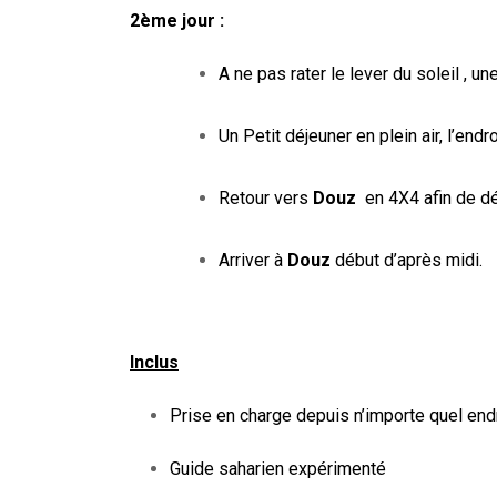
2
è
me
jour :
A ne pas rater le lever du soleil , un
Un
Petit déjeuner
en plein air,
l’endr
Retour vers
Douz
en 4X4 afin de dé
Arriver à
Douz
début d’après midi.
Inclus
Prise en charge depuis n’importe quel end
Guide saharien expérimenté