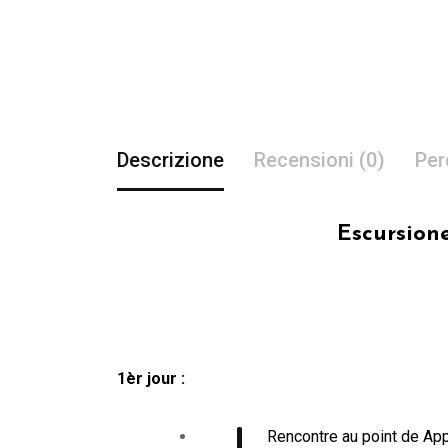
Descrizione
Recensioni (0)
Per
Escursione
1èr jour :
Rencontre au point de App