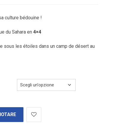
220.00€
a
1,385.00€
sa culture bédouine !
que du Sahara en
4×4
e sous les étoiles dans un camp de désert au
NOTARE