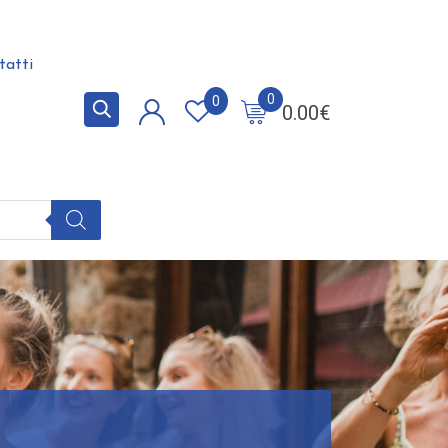
tatti
0
0
0.00
€