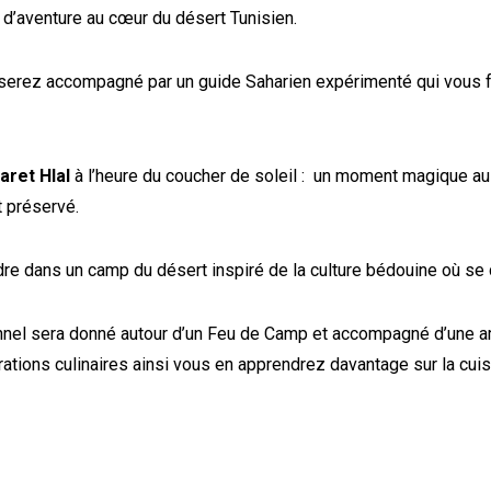
 d’aventure au cœur du désert Tunisien.
s serez
accompagné par un guide Saharien expérimenté qui vous 
aret Hlal
à l’heure du coucher de soleil : un moment magique a
 préservé.
e dans un camp du désert inspiré de la culture bédouine où se d
onnel
sera donn
é
autour d’un Feu de Cam
p et accompagné d’une am
ations culinaires
ainsi vous
en apprendrez
davantage sur la cui