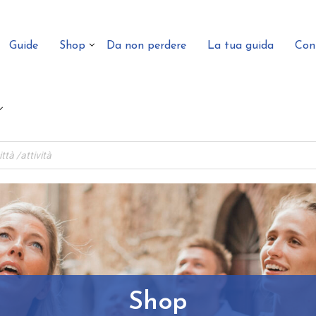
Guide
Shop
Da non perdere
La tua guida
Con
Shop