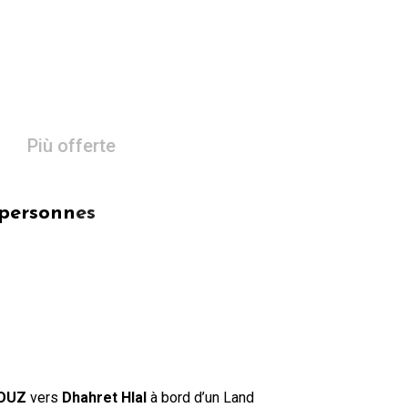
Più offerte
 personn
es
OUZ
vers
Dhahret Hlal
à bord d’un Land