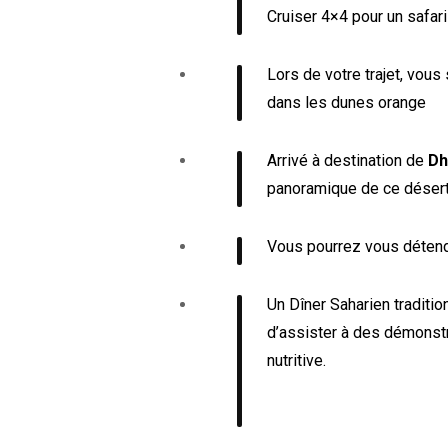
Cruiser 4×4 pour un safari
Lors de votre trajet, vou
dans les dunes orange
Arrivé à destination de
Dh
panoramique de ce désert
Vous pourrez vous détendr
U
n
D
îner
S
aharien
traditi
d’
assiste
r
à des démonstr
nutritive.