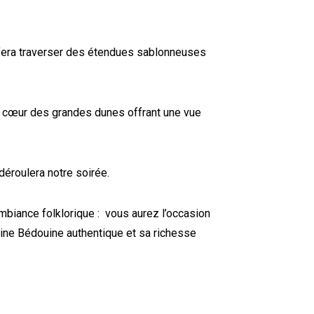
fera traverser des étendues sablonneuses
u cœur des grandes dunes offrant une vue
éroulera notre soirée.
biance folklorique : vo
us aurez l’occasion
sine
Bédouine
authentique
et sa richesse