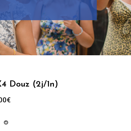
X4 Douz (2j/1n)
Fascia
00
€
di
prezzo:
da