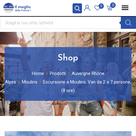
Skip
Pannello di gestione dei cookies
0
0
to
Ricerca
content
prodotti
Shop
Home
Prodotti
Auvergne Rhône
Alpes
Moulins
Escursione a Moulins, Van da 2 a 7 persone,
(8 ore)