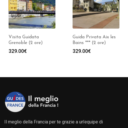
Guida Privata Aix les
Guida Privata Moulins
Bains *** (2 ore)
*** (2 ore)
329.00
€
309.00
€
Il meglio della Francia per te grazie a un’equipe di