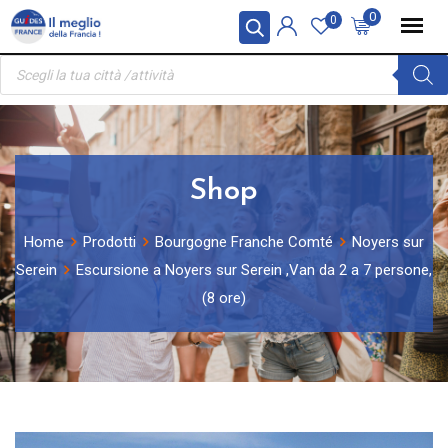
Skip
Pannello di gestione dei cookies
0
0
to
Ricerca
content
prodotti
Shop
Home
Prodotti
Bourgogne Franche Comté
Noyers sur
Serein
Escursione a Noyers sur Serein ,Van da 2 a 7 persone,
(8 ore)