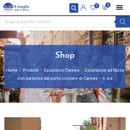
Skip
Pannello di gestione dei cookies
0
0
to
Ricerca
content
prodotti
Shop
Home
Prodotti
Escursioni Cannes
Escursione ad Nizza
con partenza dal porto crociere di Cannes – 6 ore