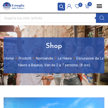
Skip
Pannello di gestione dei cookies
0
0
to
Ricerca
content
prodotti
Shop
Home
Prodotti
Normandie
Le Havre
Escursione da Le
Havre a Bayeux, Van da 2 a 7 persone, (8 ore)