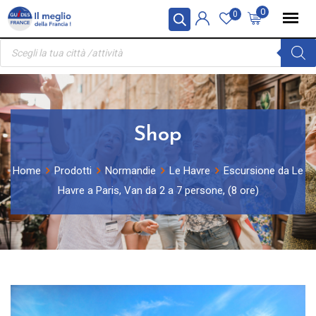
Skip
Pannello di gestione dei cookies
0
0
to
Ricerca
content
prodotti
Shop
Home
Prodotti
Normandie
Le Havre
Escursione da Le
Havre a Paris, Van da 2 a 7 persone, (8 ore)