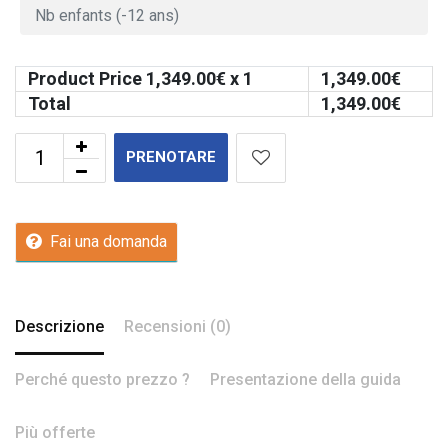
Product Price
1,349.00
€ x 1
1,349.00
€
Total
1,349.00
€
PRENOTARE
Fai una domanda
Descrizione
Recensioni (0)
Perché questo prezzo ?
Presentazione della guida
Più offerte