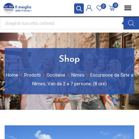
Skip
Pannello di gestione dei cookies
0
0
to
Ricerca
content
prodotti
Shop
Home
Prodotti
Occitanie
Nîmes
Escursione da Sète a
Nîmes, Van da 2 a 7 persone, (8 ore)