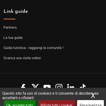
Link guide
Partners
La tua guida
Guida turistica : raggiungi la comunità !
Scarica una visita online
Questo sito fa uso di cookies e ti consente di decidere se
X
Nas
accettarli o rifiutarli
Copyright Guides 2021. Tous droits réservés.
Développement
web sur mesure
par iSoluce
Ok, accetta tutto
Rifiuta tutti i cookie
Personalizza