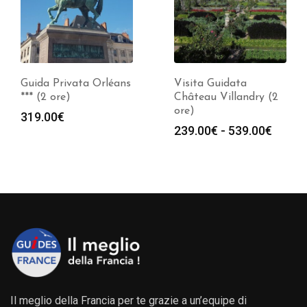
Guida Privata Orléans
Visita Guidata
*** (2 ore)
Château Villandry (2
ore)
319.00
€
Fasci
239.00
€
-
539.00
€
di
prezz
da
239.0
a
539.0
Il meglio della Francia per te grazie a un’equipe di