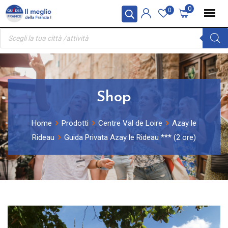
Skip
Pannello di gestione dei cookies
0
0
to
Ricerca
content
prodotti
Shop
Home
Prodotti
Centre Val de Loire
Azay le
Rideau
Guida Privata Azay le Rideau *** (2 ore)