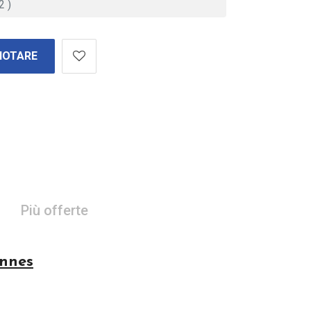
NOTARE
Più offerte
onnes