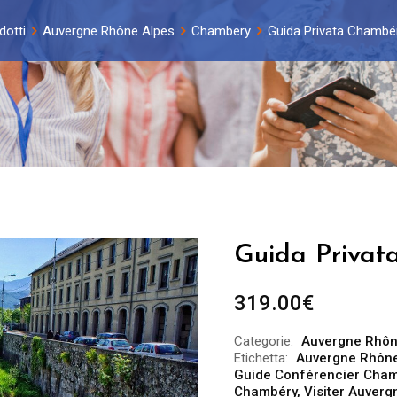
dotti
Auvergne Rhône Alpes
Chambery
Guida Privata Chambér
Guida Privat
319.00
€
Categorie:
Auvergne Rhôn
Etichetta:
Auvergne Rhône
Guide Conférencier Cha
Chambéry
,
Visiter Auver