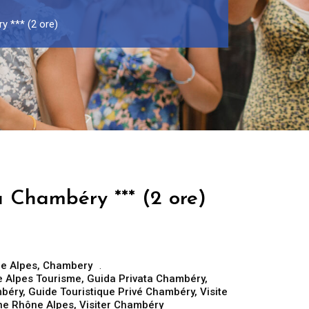
y *** (2 ore)
a Chambéry *** (2 ore)
e Alpes
,
Chambery
 Alpes Tourisme
,
Guida Privata Chambéry
,
mbéry
,
Guide Touristique Privé Chambéry
,
Visite
gne Rhône Alpes
,
Visiter Chambéry