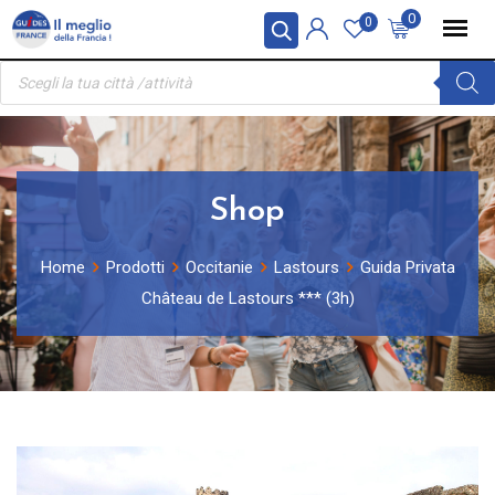
Skip
Pannello di gestione dei cookies
0
0
to
Ricerca
content
prodotti
Shop
Home
Prodotti
Occitanie
Lastours
Guida Privata
Château de Lastours *** (3h)