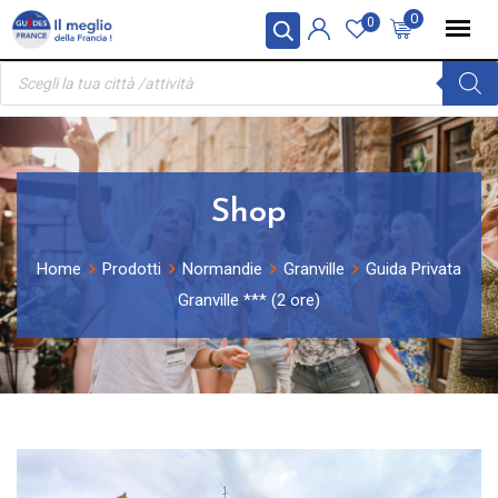
Skip
Pannello di gestione dei cookies
0
0
to
Ricerca
content
prodotti
Shop
Home
Prodotti
Normandie
Granville
Guida Privata
Granville *** (2 ore)