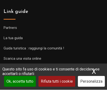
Link guide
Partners
La tua guida
Guida turistica : raggiungi la comunità !
Scarica una visita online
Questo sito fa uso di cookies e ti consente di decidere se
X
Nas
accettarli o rifiutarli
Ok, accetta tutto
Rifiuta tutti i cookie
Personalizza
Copyright Guides 2021. Tous droits réservés.
Développement
web sur mesure
par iSoluce