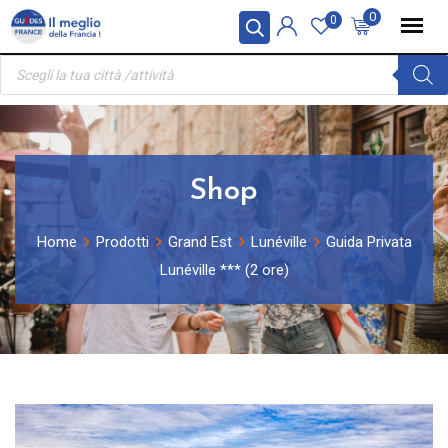
Skip
Pannello di gestione dei cookies
0
0
to
Ricerca
content
prodotti
Shop
Home
Prodotti
Grand Est
Lunéville
Guida Privata
Lunéville *** (2 ore)