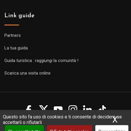
Link guide
Partners
La tua guida
Guida turistica : raggiungi la comunità !
Scarica una visita online
Questo sito fa uso di cookies e ti consente di decidere se
X
Nas
accettarli o rifiutarli
Copyright Guides 2021. Tous droits réservés.
Développement
web sur mesure
par iSoluce