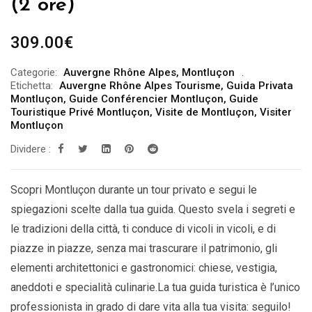
(2 ore)
309.00
€
Categorie:
Auvergne Rhône Alpes
,
Montluçon
Etichetta:
Auvergne Rhône Alpes Tourisme
,
Guida Privata
Montluçon
,
Guide Conférencier Montluçon
,
Guide
Touristique Privé Montluçon
,
Visite de Montluçon
,
Visiter
Montluçon
Dividere :
Scopri Montluçon durante un tour privato e segui le
spiegazioni scelte dalla tua guida. Questo svela i segreti e
le tradizioni della città, ti conduce di vicoli in vicoli, e di
piazze in piazze, senza mai trascurare il patrimonio, gli
elementi architettonici e gastronomici: chiese, vestigia,
aneddoti e specialità culinarie.La tua guida turistica è l’unico
professionista in grado di dare vita alla tua visita: seguilo!