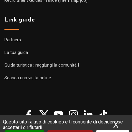
Recruitment Guides France (internship/job)
Link guide
Partners
La tua guida
Guida turistica : raggiungi la comunità !
Scarica una visita online
Questo sito fa uso di cookies e ti consente di decidere se
X
Nas
accettarli o rifiutarli
Copyright Guides 2021. Tous droits réservés.
Développement