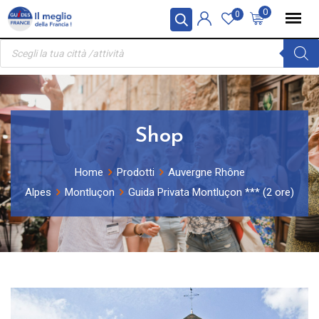
Skip
Pannello di gestione dei cookies
0
0
to
Ricerca
content
prodotti
Shop
Home
Prodotti
Auvergne Rhône
Alpes
Montluçon
Guida Privata Montluçon *** (2 ore)