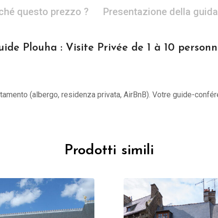
ché questo prezzo ?
Presentazione della guida
uide Plouha : Visite Privée de 1 à 10 personn
untamento (albergo, residenza privata, AirBnB). Votre guide-confér
Prodotti simili