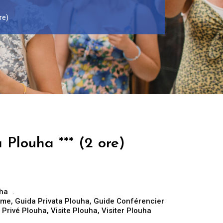
re)
 Plouha *** (2 ore)
ha
sme
,
Guida Privata Plouha
,
Guide Conférencier
 Privé Plouha
,
Visite Plouha
,
Visiter Plouha