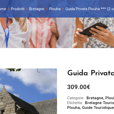
ome
Prodotti
Bretagne
Plouha
Guida Privata Plouha *** (2 o
Guida Privata
309.00
€
Categorie:
Bretagne
,
Plou
Etichetta:
Bretagne Touri
Plouha
,
Guide Touristique