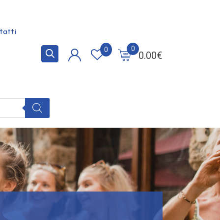
tatti
0
0
0.00
€